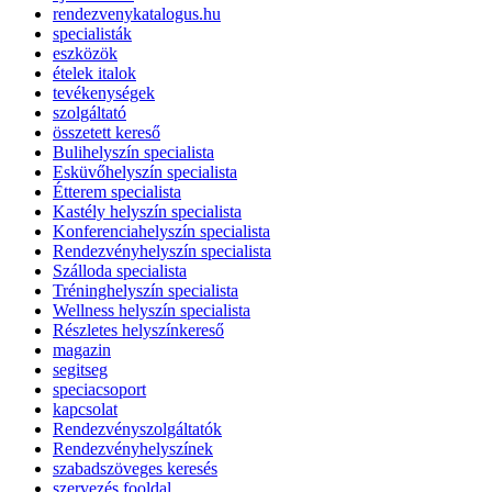
rendezvenykatalogus.hu
specialisták
eszközök
ételek italok
tevékenységek
szolgáltató
összetett kereső
Bulihelyszín specialista
Esküvőhelyszín specialista
Étterem specialista
Kastély helyszín specialista
Konferenciahelyszín specialista
Rendezvényhelyszín specialista
Szálloda specialista
Tréninghelyszín specialista
Wellness helyszín specialista
Részletes helyszínkereső
magazin
segitseg
speciacsoport
kapcsolat
Rendezvényszolgáltatók
Rendezvényhelyszínek
szabadszöveges keresés
szervezés fooldal