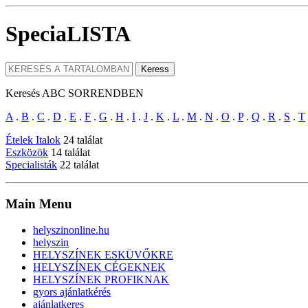
SpeciaLISTA
Keresés ABC SORRENDBEN
A
.
B
.
C
.
D
.
E
.
F
.
G
.
H
.
I
.
J
.
K
.
L
.
M
.
N
.
O
.
P
.
Q
.
R
.
S
.
T
Ételek Italok
24 találat
Eszközök
14 találat
Specialisták
22 találat
Main Menu
helyszinonline.hu
helyszin
HELYSZÍNEK ESKÜVŐKRE
HELYSZÍNEK CÉGEKNEK
HELYSZÍNEK PROFIKNAK
gyors ajánlatkérés
ajánlatkeres