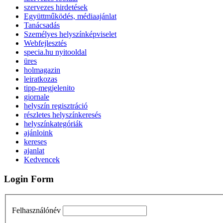
szervezes hirdetések
Együttműködés, médiaajánlat
Tanácsadás
Személyes helyszínképviselet
Webfejlesztés
specia.hu nyitooldal
üres
holmagazin
leiratkozas
tipp-megjelenito
giornale
helyszín regisztráció
részletes helyszínkeresés
helyszínkategóriák
ajánloink
kereses
ajanlat
Kedvencek
Login Form
Felhasználónév