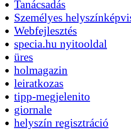
Tanácsadás
Személyes helyszínképvis
Webfejlesztés
specia.hu nyitooldal
üres
holmagazin
leiratkozas
tipp-megjelenito
giornale
helyszín regisztráció