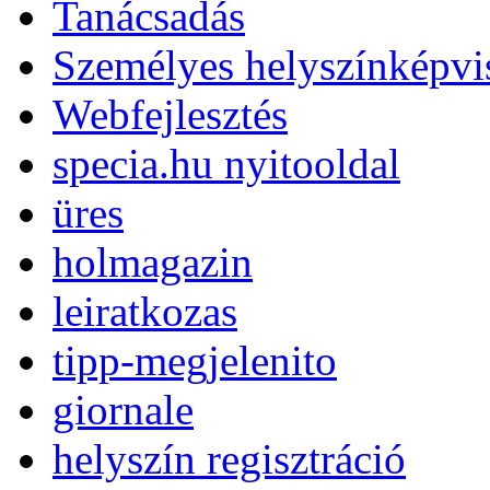
Tanácsadás
Személyes helyszínképvis
Webfejlesztés
specia.hu nyitooldal
üres
holmagazin
leiratkozas
tipp-megjelenito
giornale
helyszín regisztráció